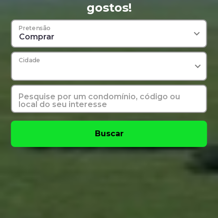
gostos!
Pretensão
Comprar
Cidade
Pesquise por um condomínio, código ou
local do seu interesse
Buscar