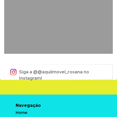
Siga a @
@aquiimovel_rosana
no
Instagram!
Navegação
Home