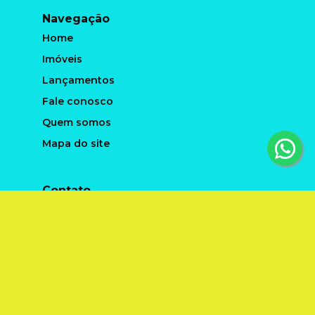
Navegação
Home
Imóveis
Lançamentos
Fale conosco
Quem somos
Mapa do site
Contato
FABRICIO FERNANDES: (18) 98172-1728
romildohenrique@hotmail.com
Matriz